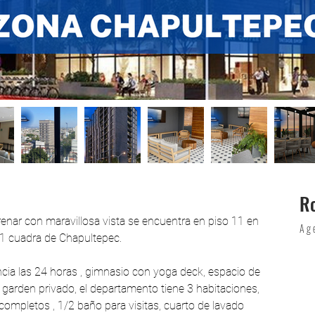
R
enar con maravillosa vista se encuentra en piso 11 en 
Ag
 1 cuadra de Chapultepec.
ncia las 24 horas , gimnasio con yoga deck, espacio de 
 garden privado, el departamento tiene 3 habitaciones, 
completos , 1/2 baño para visitas, cuarto de lavado 