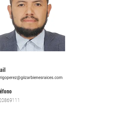
ail
rigoperez@giizarbienesraices.com
léfono
20869111