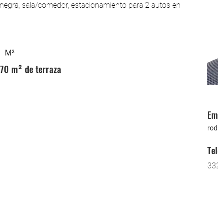
o negra, sala/comedor, estacionamiento para 2 autos en 
M²
70 m² de terraza
Em
rod
Te
33