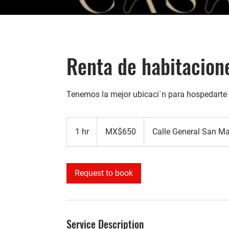
Renta de habitacion
Tenemos la mejor ubicaci´n para hospedarte
650
Mexican
1 hr
1
MX$650
Calle General San Ma
pesos
h
Request to book
Service Description