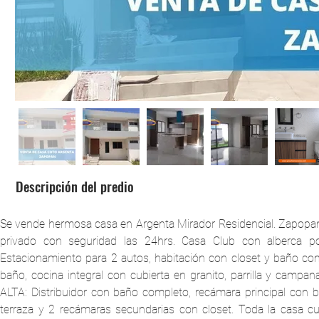
Descripción del predio
Se vende hermosa casa en Argenta Mirador Residencial. Zapopan,
privado con seguridad las 24hrs. Casa Club con alberca po
Estacionamiento para 2 autos, habitación con closet y baño com
baño, cocina integral con cubierta en granito, parrilla y campan
ALTA: Distribuidor con baño completo, recámara principal con b
terraza y 2 recámaras secundarias con closet. Toda la casa cu